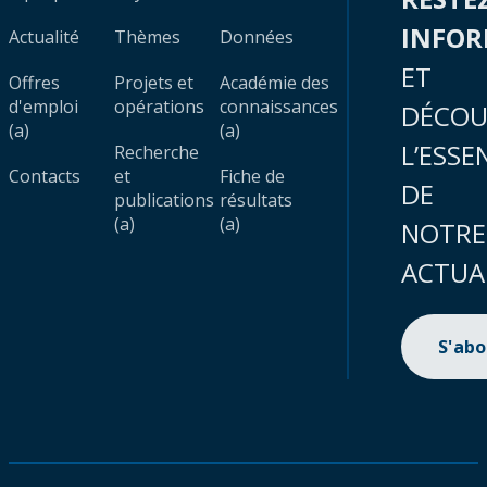
INFO
Actualité
Thèmes
Données
ET
Offres
Projets et
Académie des
d'emploi
opérations
connaissances
DÉCOU
(a)
(a)
L’ESSE
Recherche
Contacts
et
Fiche de
DE
publications
résultats
(a)
(a)
NOTRE
ACTUA
S'ab