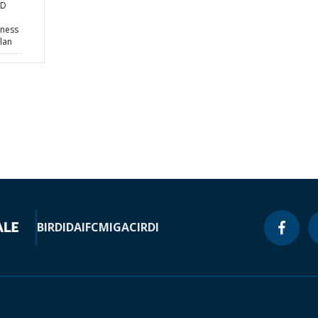
ND
eness
lan
BIRD
IDA
IFC
MIGA
CIRDI