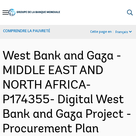
Skip
to
Main
COMPRENDRE LA PAUVRETÉ
Cette page en :
Français
Navigation
West Bank and Gaza -
MIDDLE EAST AND
NORTH AFRICA-
P174355- Digital West
Bank and Gaza Project -
Procurement Plan