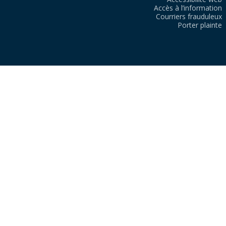
Accès à l’information
Courriers frauduleux
Porter plainte