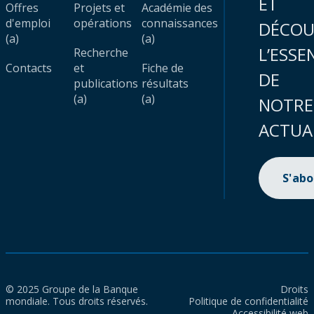
ET
Offres
Projets et
Académie des
d'emploi
opérations
connaissances
DÉCOU
(a)
(a)
L’ESSE
Recherche
Contacts
et
Fiche de
DE
publications
résultats
(a)
(a)
NOTRE
ACTUA
S'ab
© 2025 Groupe de la Banque
Droits
mondiale. Tous droits réservés.
Politique de confidentialité
Accessibilité web