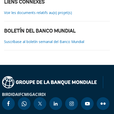
LIENS CONNEXES
Voir les documents relatifs au(x) projet(s)
BOLETÍN DEL BANCO MUNDIAL
Suscríbase al boletín semanal del Banco Mundial
BIRD
IDA
IFC
MIGA
CIRDI