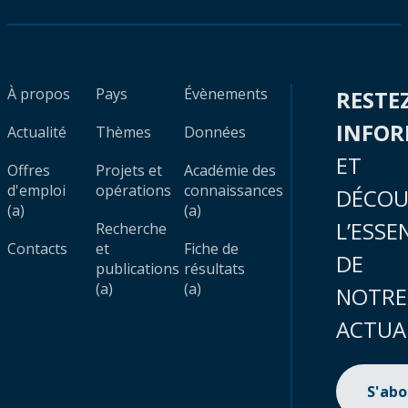
À propos
Pays
Évènements
RESTE
INFO
Actualité
Thèmes
Données
ET
Offres
Projets et
Académie des
d'emploi
opérations
connaissances
DÉCOU
(a)
(a)
L’ESSE
Recherche
Contacts
et
Fiche de
DE
publications
résultats
(a)
(a)
NOTRE
ACTUA
S'ab