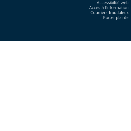
Accessibilité web
Accès à l’information
Courriers frauduleux
Porter plainte