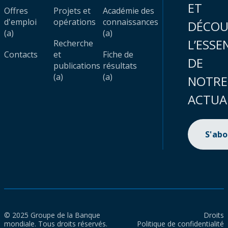
ET
Offres
Projets et
Académie des
d'emploi
opérations
connaissances
DÉCOU
(a)
(a)
L’ESSE
Recherche
Contacts
et
Fiche de
DE
publications
résultats
(a)
(a)
NOTRE
ACTUA
S'ab
© 2025 Groupe de la Banque
Droits
mondiale. Tous droits réservés.
Politique de confidentialité