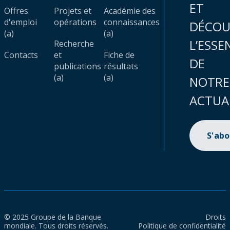
ET
Offres
Projets et
Académie des
d'emploi
opérations
connaissances
DÉCOU
(a)
(a)
L’ESSE
Recherche
Contacts
et
Fiche de
DE
publications
résultats
(a)
(a)
NOTRE
ACTUA
S'ab
© 2025 Groupe de la Banque
Droits
mondiale. Tous droits réservés.
Politique de confidentialité