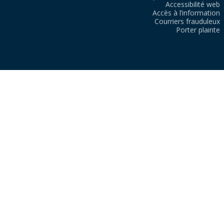
Accessibilité web
Accès à l’information
Courriers frauduleux
Porter plainte