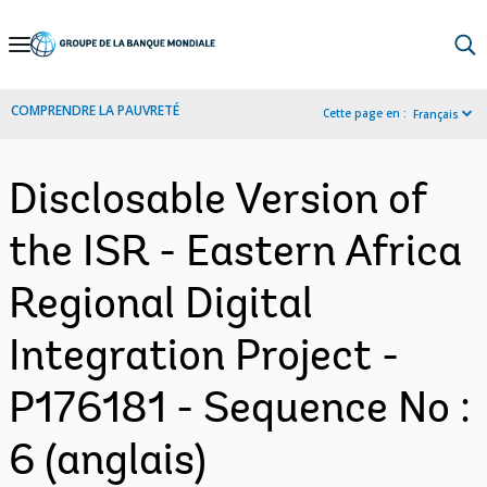
Skip
to
Main
COMPRENDRE LA PAUVRETÉ
Cette page en :
Français
Navigation
Disclosable Version of
the ISR - Eastern Africa
Regional Digital
Integration Project -
P176181 - Sequence No :
6 (anglais)