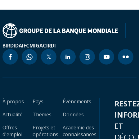
BIRD
IDA
IFC
MIGA
CIRDI
À propos
Pays
Évènements
RESTE
INFO
Actualité
Thèmes
Données
ET
Offres
Projets et
Académie des
d'emploi
opérations
connaissances
DÉCOU