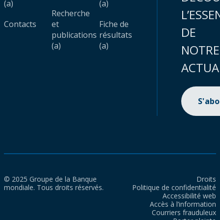
(a)
(a)
L’ESSE
Recherche
Contacts
et
Fiche de
DE
publications
résultats
(a)
(a)
NOTRE
ACTUA
S'ab
© 2025 Groupe de la Banque
Droits
mondiale. Tous droits réservés.
Politique de confidentialité
Accessibilité web
Accès à l’information
Courriers frauduleux