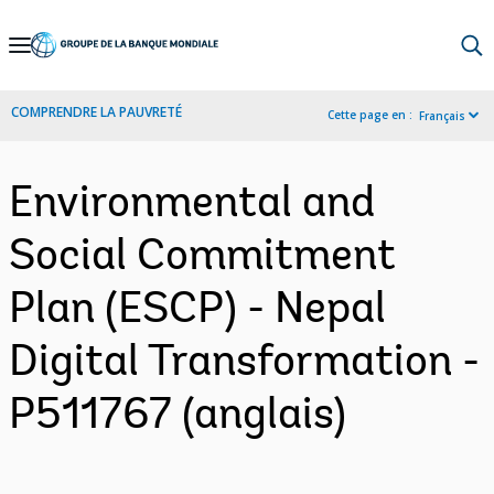
Skip
to
Main
COMPRENDRE LA PAUVRETÉ
Cette page en :
Français
Navigation
Environmental and
Social Commitment
Plan (ESCP) - Nepal
Digital Transformation -
P511767 (anglais)