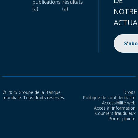
DE
publications
résultats
(a)
(a)
NOTRE
ACTUA
S'ab
© 2025 Groupe de la Banque
Droits
mondiale. Tous droits réservés.
Politique de confidentialité
Accessibilité web
Accès à l’information
Courriers frauduleux
Porter plainte