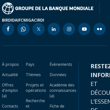
BIRD
IDA
IFC
MIGA
CIRDI
À propos
Pays
Évènements
RESTE
INFO
Actualité
Thèmes
Données
ET
Offres
Projets et
Académie des
d'emploi
opérations
connaissances
DÉCOU
(a)
(a)
L’ESSE
Recherche
Contacts
et
Fiche de