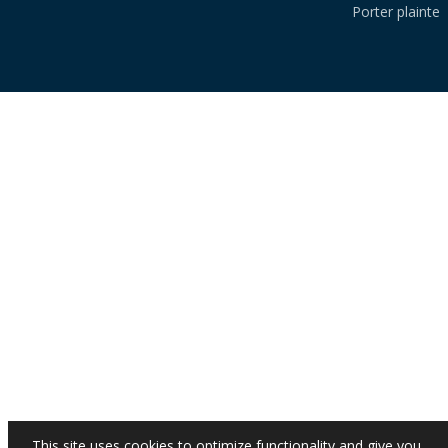
Porter plainte
This site uses cookies to optimize functionality and give you