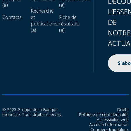
DÉCOU
(a)
(a)
L’ESSE
Recherche
Contacts
et
Fiche de
DE
publications
résultats
(a)
(a)
NOTRE
ACTUA
S'ab
© 2025 Groupe de la Banque
Droits
mondiale. Tous droits réservés.
Politique de confidentialité
Accessibilité web
Accès à l’information
Courriers frauduleux