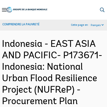
Skip
to
Main
COMPRENDRE LA PAUVRETÉ
Cette page en :
Français
Navigation
Indonesia - EAST ASIA
AND PACIFIC- P173671-
Indonesia: National
Urban Flood Resilience
Project (NUFReP) -
Procurement Plan