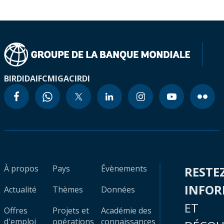
BIRD
IDA
IFC
MIGA
CIRDI
À propos
Pays
Évènements
RESTE
INFO
Actualité
Thèmes
Données
ET
Offres
Projets et
Académie des
d'emploi
opérations
connaissances