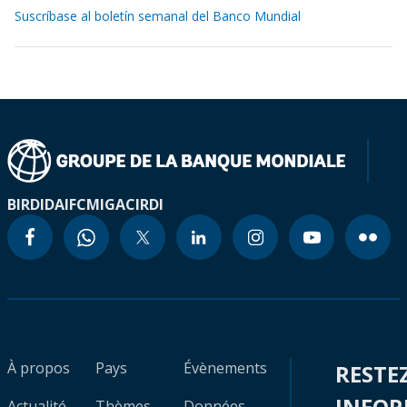
Suscríbase al boletín semanal del Banco Mundial
BIRD
IDA
IFC
MIGA
CIRDI
À propos
Pays
Évènements
RESTE
INFO
Actualité
Thèmes
Données