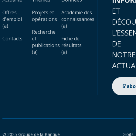
ET
Offres
Projets et
Académie des
d'emploi
opérations
connaissances
DÉCOU
(a)
(a)
L’ESSE
Recherche
Contacts
et
Fiche de
DE
publications
résultats
(a)
(a)
NOTRE
ACTUA
S'ab
© 2025 Groupe de la Banque
Droits