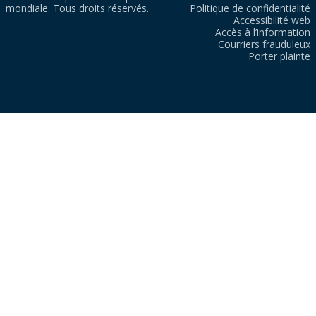
mondiale. Tous droits réservés.
Politique de confidentialité
Accessibilité web
Accès à l’information
Courriers frauduleux
Porter plainte