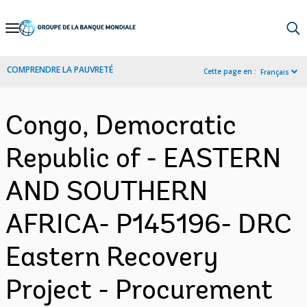
Skip
to
Main
COMPRENDRE LA PAUVRETÉ
Cette page en :
Français
Navigation
Congo, Democratic
Republic of - EASTERN
AND SOUTHERN
AFRICA- P145196- DRC
Eastern Recovery
Project - Procurement