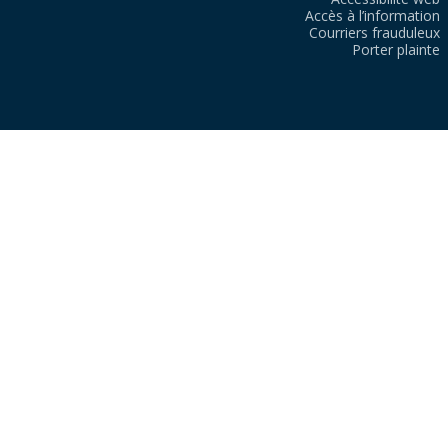
Accès à l’information
Courriers frauduleux
Porter plainte