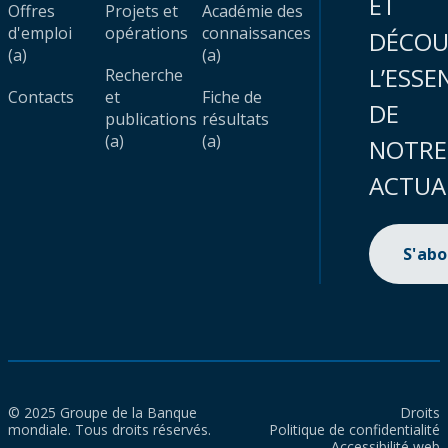
ET
Offres
Projets et
Académie des
d'emploi
opérations
connaissances
DÉCOU
(a)
(a)
L’ESSE
Recherche
Contacts
et
Fiche de
DE
publications
résultats
(a)
(a)
NOTRE
ACTUA
S'ab
© 2025 Groupe de la Banque
Droits
mondiale. Tous droits réservés.
Politique de confidentialité
Accessibilité web