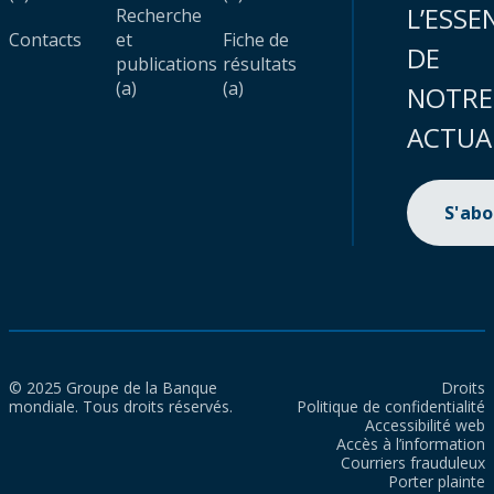
L’ESSE
Recherche
Contacts
et
Fiche de
DE
publications
résultats
(a)
(a)
NOTRE
ACTUA
S'ab
© 2025 Groupe de la Banque
Droits
mondiale. Tous droits réservés.
Politique de confidentialité
Accessibilité web
Accès à l’information
Courriers frauduleux
Porter plainte