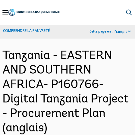
Skip
to
Main
COMPRENDRE LA PAUVRETÉ
Cette page en :
Français
Navigation
Tanzania - EASTERN
AND SOUTHERN
AFRICA- P160766-
Digital Tanzania Project
- Procurement Plan
(anglais)