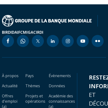
BIRD
IDA
IFC
MIGA
CIRDI
À propos
Pays
Évènements
RESTE
INFO
Actualité
Thèmes
Données
ET
Offres
Projets et
Académie des
d'emploi
opérations
connaissances
DÉCOU
(a)
(a)