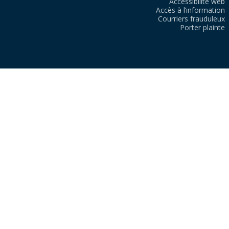
Accessibilité web
Accès à l’information
Courriers frauduleux
Porter plainte