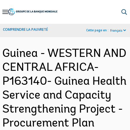
Skip
to
Main
COMPRENDRE LA PAUVRETÉ
Cette page en :
Français
Navigation
Guinea - WESTERN AND
CENTRAL AFRICA-
P163140- Guinea Health
Service and Capacity
Strengthening Project -
Procurement Plan