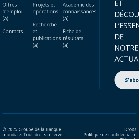
ET
Offres
Projets et
Académie des
d'emploi
opérations
connaissances
DÉCOU
(a)
(a)
L’ESSE
Recherche
Contacts
et
Fiche de
DE
publications
résultats
(a)
(a)
NOTRE
ACTUA
S'ab
© 2025 Groupe de la Banque
Droits
mondiale. Tous droits réservés.
Politique de confidentialité