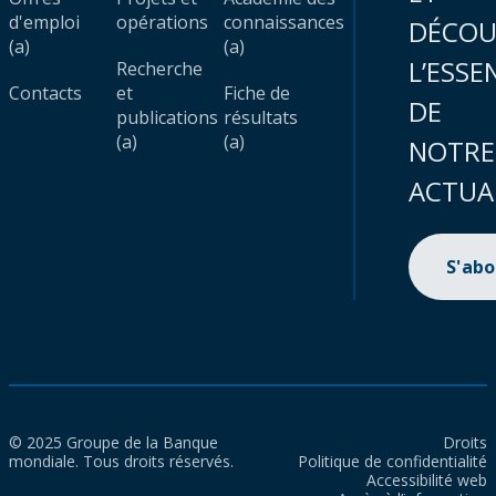
d'emploi
opérations
connaissances
DÉCOU
(a)
(a)
L’ESSE
Recherche
Contacts
et
Fiche de
DE
publications
résultats
(a)
(a)
NOTRE
ACTUA
S'ab
© 2025 Groupe de la Banque
Droits
mondiale. Tous droits réservés.
Politique de confidentialité
Accessibilité web