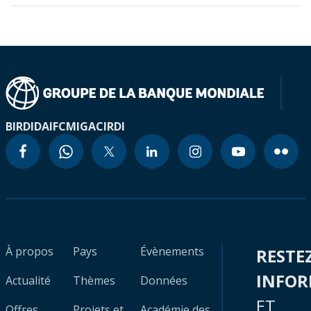
BIRD
IDA
IFC
MIGA
CIRDI
À propos
Pays
Évènements
RESTE
INFO
Actualité
Thèmes
Données
ET
Offres
Projets et
Académie des