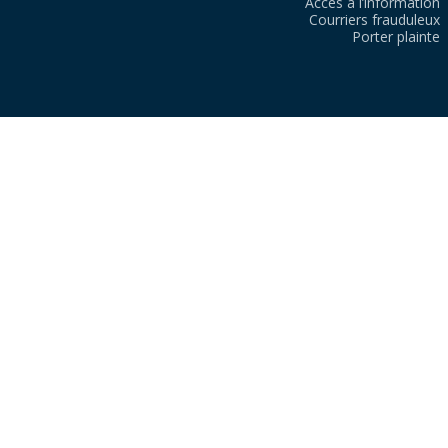
Accès à l’information
Courriers frauduleux
Porter plainte