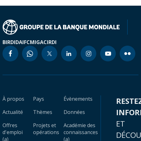
BIRD
IDA
IFC
MIGA
CIRDI
À propos
Pays
Évènements
RESTE
INFO
Actualité
Thèmes
Données
ET
Offres
Projets et
Académie des
d'emploi
opérations
connaissances
DÉCOU
(a)
(a)