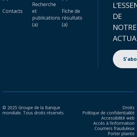
L’ESSE
Recherche
Contacts
et
Fiche de
DE
publications
résultats
(a)
(a)
NOTRE
ACTUA
S'ab
© 2025 Groupe de la Banque
Droits
mondiale. Tous droits réservés.
Politique de confidentialité
Accessibilité web
Accès à l’information
Courriers frauduleux
Porter plainte