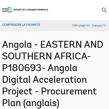
Skip
to
Main
COMPRENDRE LA PAUVRETÉ
Cette page en :
Français
Navigation
Angola - EASTERN AND
SOUTHERN AFRICA-
P180693- Angola
Digital Acceleration
Project - Procurement
Plan (anglais)