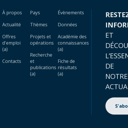
À propos
Pays
Évènements
RESTE
INFO
Actualité
Thèmes
Données
ET
Offres
Projets et
Académie des
d'emploi
opérations
connaissances
DÉCOU
(a)
(a)
L’ESSE
Recherche
Contacts
et
Fiche de
DE
publications
résultats
(a)
(a)
NOTRE
ACTUA
S'ab