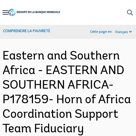
Skip
to
Main
COMPRENDRE LA PAUVRETÉ
Cette page en :
Français
Navigation
Eastern and Southern
Africa - EASTERN AND
SOUTHERN AFRICA-
P178159- Horn of Africa
Coordination Support
Team Fiduciary