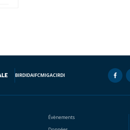
BIRD
IDA
IFC
MIGA
CIRDI
Évènements
Données