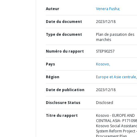
Auteur
Venera Fusha;
Date du document
2023/12/18
Type de document
Plan de passation des
marchés
Numéro du rapport
STEP90257
Pays
Kosovo,
Région
Europe et Asie centrale,
Date de publication
2023/12/18
Disclosure Status
Disclosed
Titre du rapport
Kosovo - EUROPE AND
CENTRAL ASIA- P171098
Kosovo Social Assistan
System Reform Project 
Procurement Plan