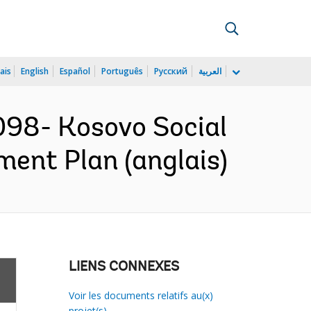
ais
English
Español
Português
Русский
العربية
98- Kosovo Social
ent Plan (anglais)
LIENS CONNEXES
Voir les documents relatifs au(x)
projet(s)