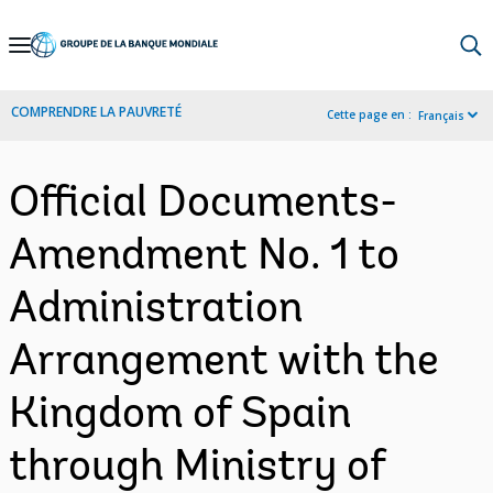
Skip
to
Main
COMPRENDRE LA PAUVRETÉ
Cette page en :
Français
Navigation
Official Documents-
Amendment No. 1 to
Administration
Arrangement with the
Kingdom of Spain
through Ministry of