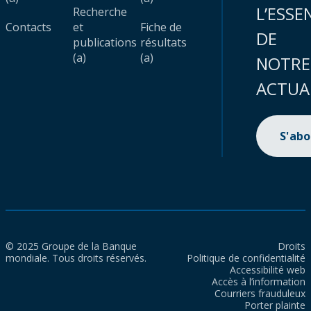
L’ESSE
Recherche
Contacts
et
Fiche de
DE
publications
résultats
(a)
(a)
NOTRE
ACTUA
S'ab
© 2025 Groupe de la Banque
Droits
mondiale. Tous droits réservés.
Politique de confidentialité
Accessibilité web
Accès à l’information
Courriers frauduleux
Porter plainte