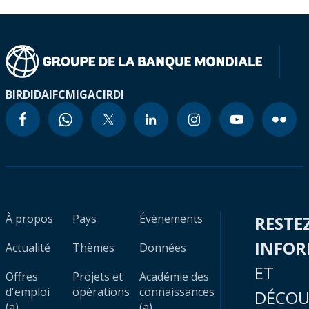
BIRD
IDA
IFC
MIGA
CIRDI
À propos
Pays
Évènements
RESTE
INFO
Actualité
Thèmes
Données
ET
Offres
Projets et
Académie des
d'emploi
opérations
connaissances
DÉCOU
(a)
(a)