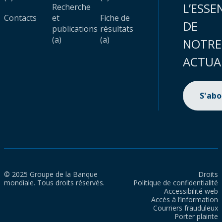
L’ESSE
Recherche
Contacts
et
Fiche de
DE
publications
résultats
(a)
(a)
NOTRE
ACTUA
S'ab
© 2025 Groupe de la Banque
Droits
mondiale. Tous droits réservés.
Politique de confidentialité
Accessibilité web
Accès à l’information
Courriers frauduleux
Porter plainte