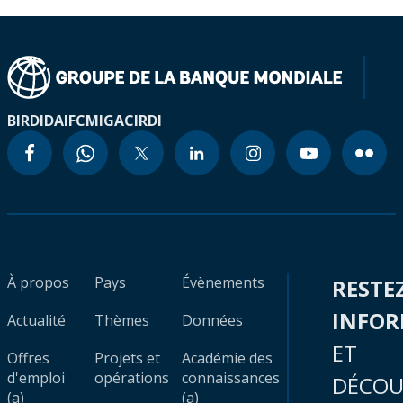
BIRD
IDA
IFC
MIGA
CIRDI
À propos
Pays
Évènements
RESTE
INFO
Actualité
Thèmes
Données
ET
Offres
Projets et
Académie des
d'emploi
opérations
connaissances
DÉCOU
(a)
(a)