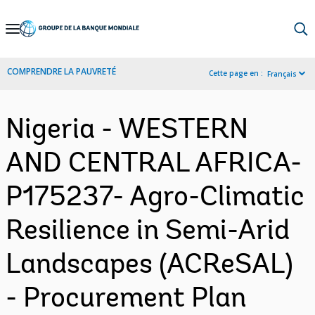
Skip
to
Main
COMPRENDRE LA PAUVRETÉ
Cette page en :
Français
Navigation
Nigeria - WESTERN
AND CENTRAL AFRICA-
P175237- Agro-Climatic
Resilience in Semi-Arid
Landscapes (ACReSAL)
- Procurement Plan