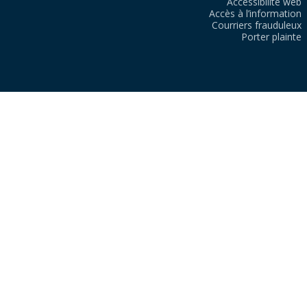
Accessibilité web
Accès à l’information
Courriers frauduleux
Porter plainte