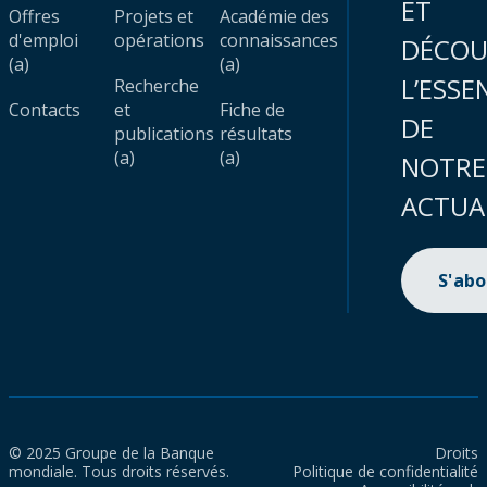
ET
Offres
Projets et
Académie des
d'emploi
opérations
connaissances
DÉCOU
(a)
(a)
L’ESSE
Recherche
Contacts
et
Fiche de
DE
publications
résultats
(a)
(a)
NOTRE
ACTUA
S'ab
© 2025 Groupe de la Banque
Droits
mondiale. Tous droits réservés.
Politique de confidentialité