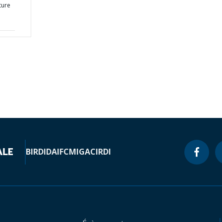
ture
BIRD
IDA
IFC
MIGA
CIRDI