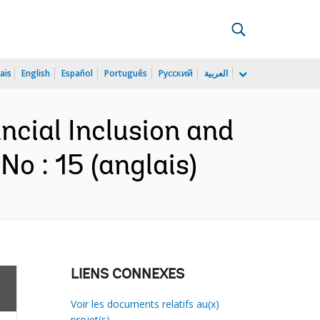
ais
English
Español
Português
Русский
العربية
ncial Inclusion and
o : 15 (anglais)
LIENS CONNEXES
Voir les documents relatifs au(x)
projet(s)