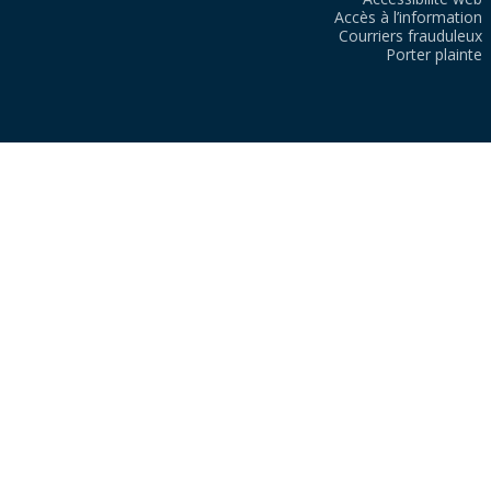
Accès à l’information
Courriers frauduleux
Porter plainte