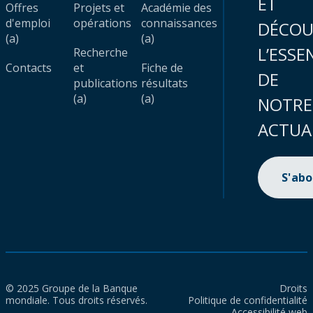
ET
Offres
Projets et
Académie des
d'emploi
opérations
connaissances
DÉCOU
(a)
(a)
L’ESSE
Recherche
Contacts
et
Fiche de
DE
publications
résultats
(a)
(a)
NOTRE
ACTUA
S'ab
© 2025 Groupe de la Banque
Droits
mondiale. Tous droits réservés.
Politique de confidentialité
Accessibilité web