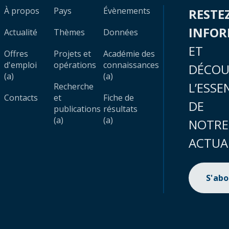
À propos
Pays
Évènements
RESTE
INFO
Actualité
Thèmes
Données
ET
Offres
Projets et
Académie des
d'emploi
opérations
connaissances
DÉCOU
(a)
(a)
L’ESSE
Recherche
Contacts
et
Fiche de
DE
publications
résultats
(a)
(a)
NOTRE
ACTUA
S'ab