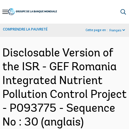
Skip
to
Main
COMPRENDRE LA PAUVRETÉ
Cette page en :
Français
Navigation
Disclosable Version of
the ISR - GEF Romania
Integrated Nutrient
Pollution Control Project
- P093775 - Sequence
No : 30 (anglais)