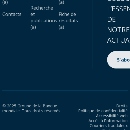
(a)
(a)
L’ESSE
Recherche
Contacts
et
Fiche de
DE
publications
résultats
(a)
(a)
NOTRE
ACTUA
S'ab
© 2025 Groupe de la Banque
Droits
mondiale. Tous droits réservés.
Politique de confidentialité
Accessibilité web
Accès à l’information
Courriers frauduleux