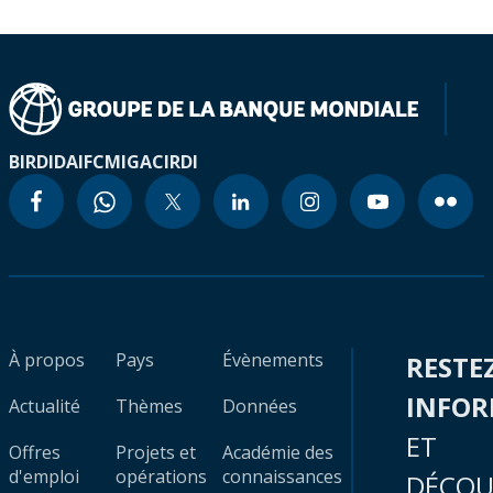
BIRD
IDA
IFC
MIGA
CIRDI
À propos
Pays
Évènements
RESTE
INFO
Actualité
Thèmes
Données
ET
Offres
Projets et
Académie des
d'emploi
opérations
connaissances
DÉCOU