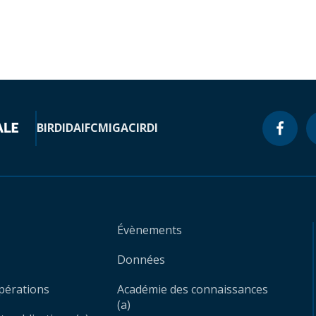
BIRD
IDA
IFC
MIGA
CIRDI
Évènements
Données
opérations
Académie des connaissances
(a)