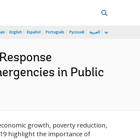
ais
English
Español
Português
Русский
العربية
 Response
ergencies in Public
economic growth, poverty reduction,
9 highlight the importance of