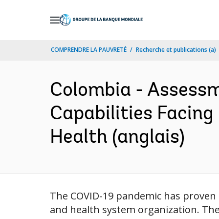
Skip
to
Main
COMPRENDRE LA PAUVRETÉ
Recherche et publications (a)
Navigation
Colombia - Assessm
Capabilities Facing
Health (anglais)
The COVID-19 pandemic has proven t
and health system organization. Th