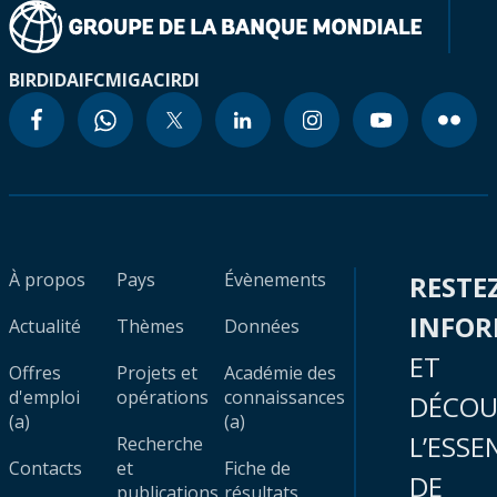
BIRD
IDA
IFC
MIGA
CIRDI
À propos
Pays
Évènements
RESTE
INFO
Actualité
Thèmes
Données
ET
Offres
Projets et
Académie des
d'emploi
opérations
connaissances
DÉCOU
(a)
(a)
L’ESSE
Recherche
Contacts
et
Fiche de
DE
publications
résultats