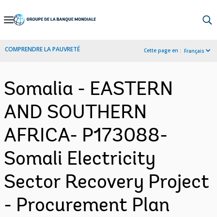
Skip
to
Main
COMPRENDRE LA PAUVRETÉ
Cette page en :
Français
Navigation
Somalia - EASTERN
AND SOUTHERN
AFRICA- P173088-
Somali Electricity
Sector Recovery Project
- Procurement Plan