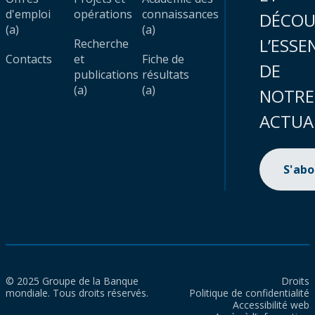
d'emploi
opérations
connaissances
DÉCOU
(a)
(a)
L’ESSE
Recherche
Contacts
et
Fiche de
DE
publications
résultats
(a)
(a)
NOTRE
ACTUA
S'ab
© 2025 Groupe de la Banque
Droits
mondiale. Tous droits réservés.
Politique de confidentialité
Accessibilité web