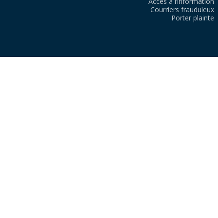
Accès à l’information
Courriers frauduleux
Porter plainte