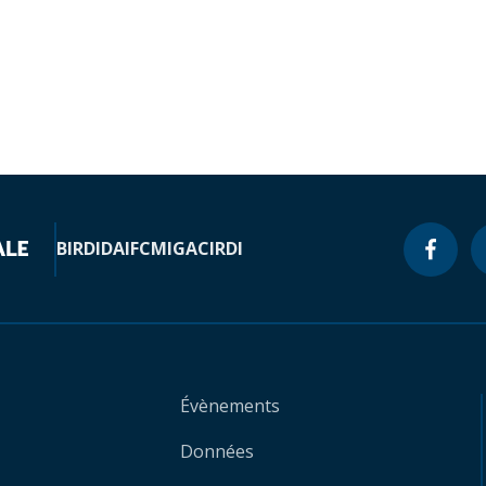
BIRD
IDA
IFC
MIGA
CIRDI
Évènements
Données