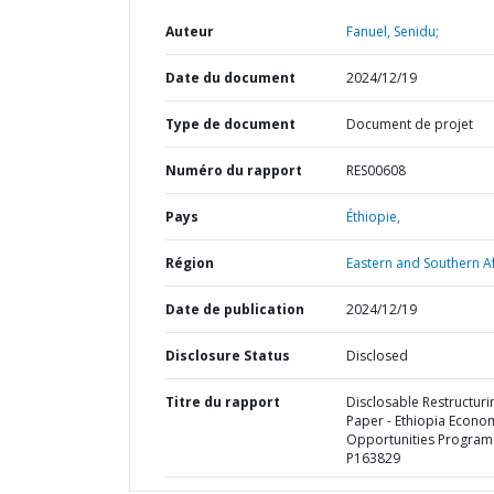
Auteur
Fanuel, Senidu;
Date du document
2024/12/19
Type de document
Document de projet
Numéro du rapport
RES00608
Pays
Éthiopie,
Région
Eastern and Southern Af
Date de publication
2024/12/19
Disclosure Status
Disclosed
Titre du rapport
Disclosable Restructuri
Paper - Ethiopia Econo
Opportunities Program 
P163829