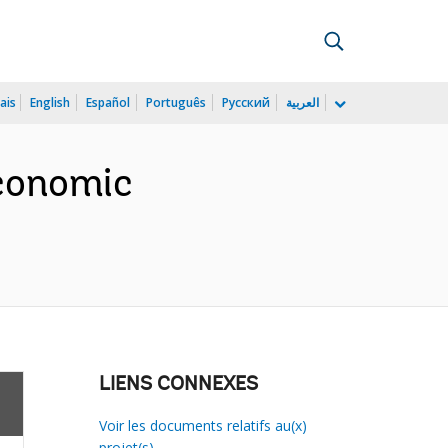
ais
English
Español
Português
Русский
العربية
Economic
LIENS CONNEXES
Voir les documents relatifs au(x)
projet(s)