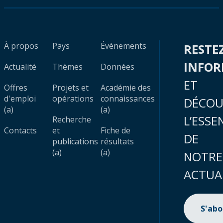
À propos
Pays
Évènements
RESTE
INFO
Actualité
Thèmes
Données
ET
Offres
Projets et
Académie des
d'emploi
opérations
connaissances
DÉCOU
(a)
(a)
L’ESSE
Recherche
Contacts
et
Fiche de
DE
publications
résultats
(a)
(a)
NOTRE
ACTUA
S'ab