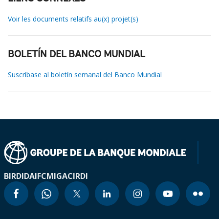
Voir les documents relatifs au(x) projet(s)
BOLETÍN DEL BANCO MUNDIAL
Suscríbase al boletín semanal del Banco Mundial
BIRD
IDA
IFC
MIGA
CIRDI