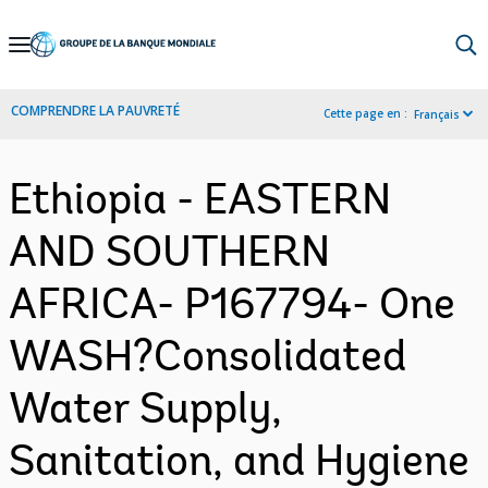
Skip
to
Main
COMPRENDRE LA PAUVRETÉ
Cette page en :
Français
Navigation
Ethiopia - EASTERN
AND SOUTHERN
AFRICA- P167794- One
WASH?Consolidated
Water Supply,
Sanitation, and Hygiene