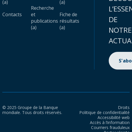
(a)
(a)
L’ESSE
Recherche
Contacts
et
Fiche de
DE
publications
résultats
(a)
(a)
NOTRE
ACTUA
S'ab
© 2025 Groupe de la Banque
Droits
mondiale. Tous droits réservés.
Politique de confidentialité
Accessibilité web
Accès à l’information
Courriers frauduleux