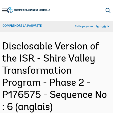
Skip
to
Main
COMPRENDRE LA PAUVRETÉ
Cette page en :
Français
Navigation
Disclosable Version of
the ISR - Shire Valley
Transformation
Program - Phase 2 -
P176575 - Sequence No
: 6 (anglais)