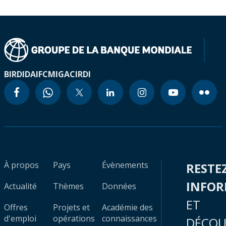
BIRD
IDA
IFC
MIGA
CIRDI
À propos
Pays
Évènements
RESTE
INFO
Actualité
Thèmes
Données
ET
Offres
Projets et
Académie des
d'emploi
opérations
connaissances
DÉCOU