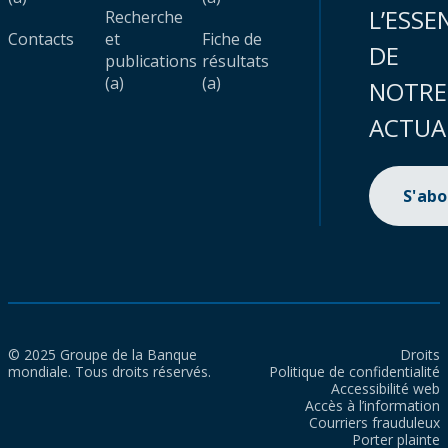
L’ESSE
Recherche
Contacts
et
Fiche de
DE
publications
résultats
(a)
(a)
NOTRE
ACTUA
S'ab
© 2025 Groupe de la Banque
Droits
mondiale. Tous droits réservés.
Politique de confidentialité
Accessibilité web
Accès à l’information
Courriers frauduleux
Porter plainte