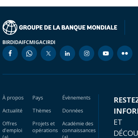
BIRD
IDA
IFC
MIGA
CIRDI
À propos
Pays
Évènements
RESTE
INFO
Actualité
Thèmes
Données
ET
Offres
Projets et
Académie des
d'emploi
opérations
connaissances
DÉCOU
(a)
(a)