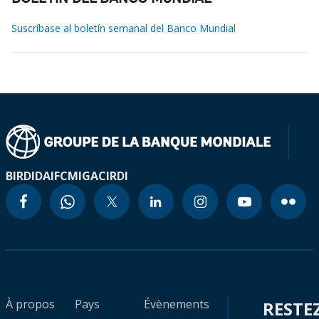
Suscríbase al boletín semanal del Banco Mundial
BIRD
IDA
IFC
MIGA
CIRDI
À propos
Pays
Évènements
RESTE