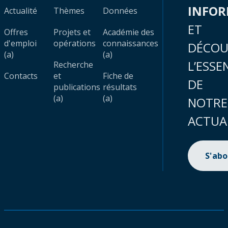
INFO
Actualité
Thèmes
Données
ET
Offres
Projets et
Académie des
d'emploi
opérations
connaissances
DÉCOU
(a)
(a)
L’ESSE
Recherche
Contacts
et
Fiche de
DE
publications
résultats
(a)
(a)
NOTRE
ACTUA
S'ab