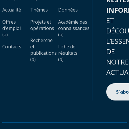
INFO
Actualité
Thèmes
Données
ET
Offres
Projets et
Académie des
d'emploi
opérations
connaissances
DÉCOU
(a)
(a)
L’ESSE
Recherche
Contacts
et
Fiche de
DE
publications
résultats
(a)
(a)
NOTRE
ACTUA
S'ab