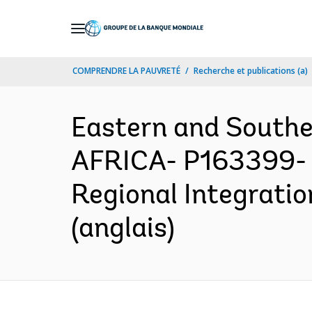
Skip
to
Main
COMPRENDRE LA PAUVRETÉ
Recherche et publications (a)
Navigation
Eastern and South
AFRICA- P163399- E
Regional Integratio
(anglais)