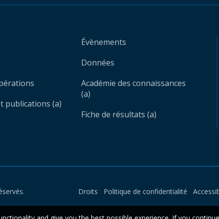
Évènements
Données
opérations
Académie des connaissances
(a)
 publications (a)
Fiche de résultats (a)
éservés.
Droits
Politique de confidentialité
Accessib
unctionality and give you the best possible experience. If you continu