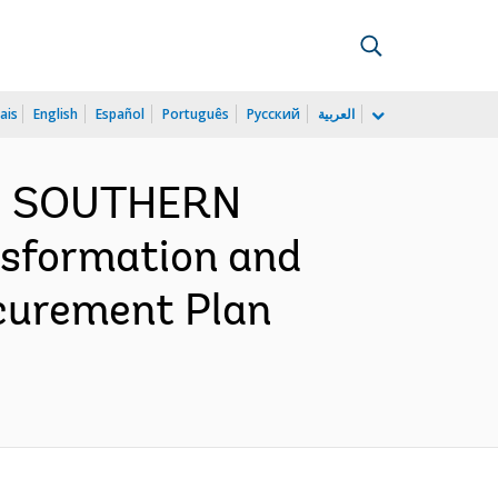
ais
English
Español
Português
Русский
العربية
ND SOUTHERN
nsformation and
ocurement Plan