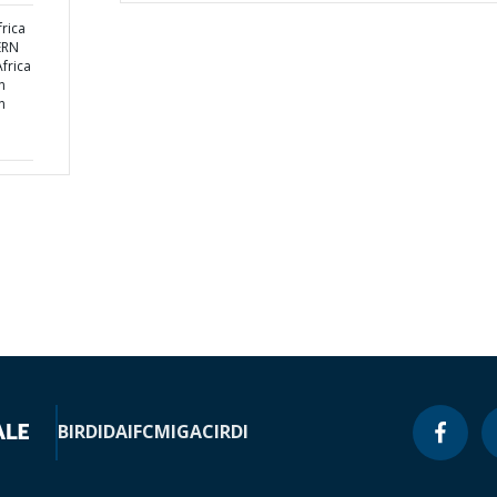
rica
ERN
frica
n
n
BIRD
IDA
IFC
MIGA
CIRDI