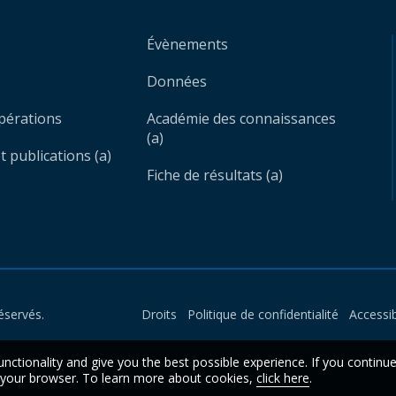
Évènements
Données
opérations
Académie des connaissances
(a)
 publications (a)
Fiche de résultats (a)
éservés.
Droits
Politique de confidentialité
Accessib
unctionality and give you the best possible experience. If you continu
n your browser. To learn more about cookies,
click here
.