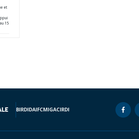
e et
Appui
 au 15
BIRD
IDA
IFC
MIGA
CIRDI