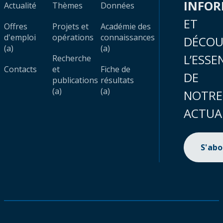
INFO
Actualité
Thèmes
Données
ET
Offres
Projets et
Académie des
d'emploi
opérations
connaissances
DÉCOU
(a)
(a)
L’ESSE
Recherche
Contacts
et
Fiche de
DE
publications
résultats
(a)
(a)
NOTRE
ACTUA
S'ab