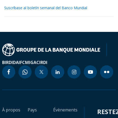
Suscríbase al boletín semanal del Banco Mundial
BIRD
IDA
IFC
MIGA
CIRDI
À propos
Pays
Évènements
RESTE