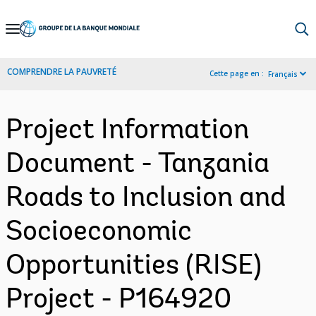
Skip
to
Main
COMPRENDRE LA PAUVRETÉ
Cette page en :
Français
Navigation
Project Information
Document - Tanzania
Roads to Inclusion and
Socioeconomic
Opportunities (RISE)
Project - P164920