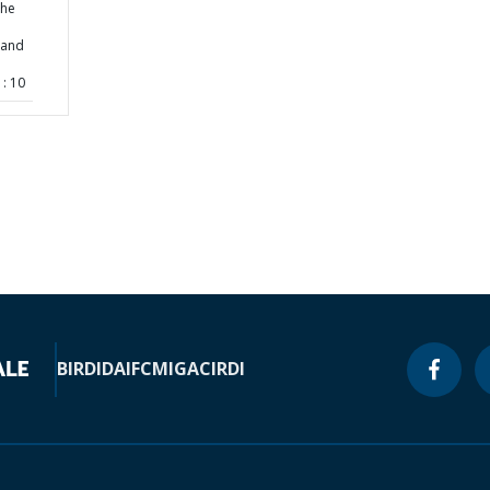
the
 and
: 10
BIRD
IDA
IFC
MIGA
CIRDI