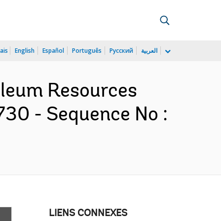
ais
English
Español
Português
Русский
العربية
roleum Resources
30 - Sequence No :
LIENS CONNEXES