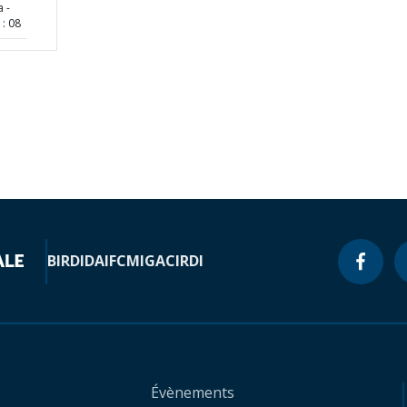
a -
: 08
BIRD
IDA
IFC
MIGA
CIRDI
Évènements