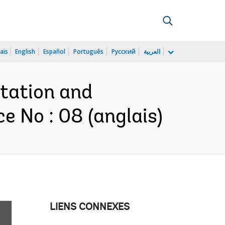
ais
English
Español
Português
Русский
العربية
ptation and
e No : 08 (anglais)
LIENS CONNEXES