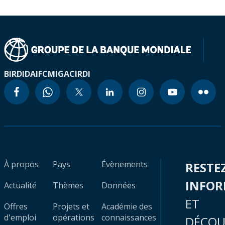
BIRD
IDA
IFC
MIGA
CIRDI
À propos
Pays
Évènements
RESTE
INFO
Actualité
Thèmes
Données
ET
Offres
Projets et
Académie des
d'emploi
opérations
connaissances
DÉCOU