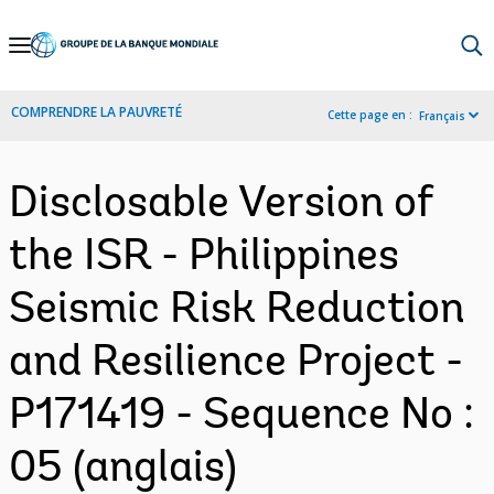
Skip
to
Main
COMPRENDRE LA PAUVRETÉ
Cette page en :
Français
Navigation
Disclosable Version of
the ISR - Philippines
Seismic Risk Reduction
and Resilience Project -
P171419 - Sequence No :
05 (anglais)