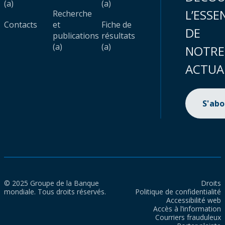
(a)
(a)
L’ESSE
Recherche
Contacts
et
Fiche de
DE
publications
résultats
(a)
(a)
NOTRE
ACTUA
S'ab
© 2025 Groupe de la Banque
Droits
mondiale. Tous droits réservés.
Politique de confidentialité
Accessibilité web
Accès à l’information
Courriers frauduleux