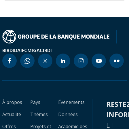
BIRD
IDA
IFC
MIGA
CIRDI
À propos
Pays
Évènements
RESTE
INFO
Actualité
Thèmes
Données
ET
Offres
Projets et
Académie des