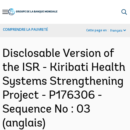
Skip
to
Main
COMPRENDRE LA PAUVRETÉ
Cette page en :
Français
Navigation
Disclosable Version of
the ISR - Kiribati Health
Systems Strengthening
Project - P176306 -
Sequence No : 03
(anglais)