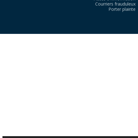
Courriers frauduleux
Porter plainte