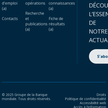
d'emploi
opérations
connaissances
DÉCOU
(a)
(a)
L’ESSE
Recherche
Contacts
et
Fiche de
DE
publications
résultats
(a)
(a)
NOTRE
ACTUA
S'ab
© 2025 Groupe de la Banque
Droits
mondiale. Tous droits réservés.
Politique de confidentialité
Accessibilité web
Accès à l’information