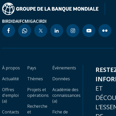
BIRD
IDA
IFC
MIGA
CIRDI
À propos
Pays
Évènements
RESTE
INFO
Actualité
Thèmes
Données
ET
Offres
Projets et
Académie des
d'emploi
opérations
connaissances
DÉCOU
(a)
(a)
L’ESSE
Recherche
Contacts
et
Fiche de