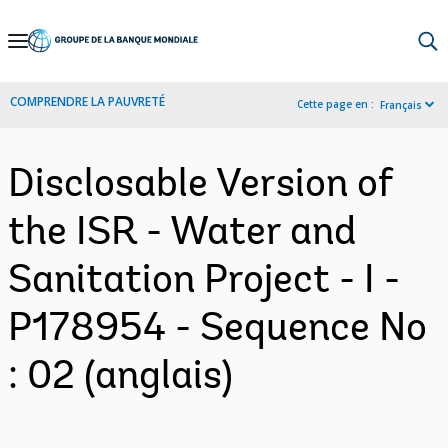
Skip
to
Main
COMPRENDRE LA PAUVRETÉ
Cette page en :
Français
Navigation
Disclosable Version of
the ISR - Water and
Sanitation Project - I -
P178954 - Sequence No
: 02 (anglais)