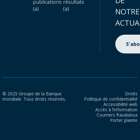
DE
publications
résultats
(a)
(a)
NOTRE
ACTUA
S'ab
© 2025 Groupe de la Banque
Droits
mondiale. Tous droits réservés.
Politique de confidentialité
Accessibilité web
Accès à l’information
Courriers frauduleux
Porter plainte