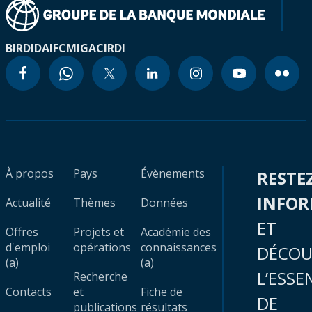
BIRD
IDA
IFC
MIGA
CIRDI
À propos
Pays
Évènements
RESTE
INFO
Actualité
Thèmes
Données
ET
Offres
Projets et
Académie des
d'emploi
opérations
connaissances
DÉCOU
(a)
(a)
L’ESSE
Recherche
Contacts
et
Fiche de
DE
publications
résultats