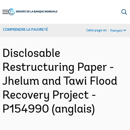
Skip
to
Main
COMPRENDRE LA PAUVRETÉ
Cette page en :
Français
Navigation
Disclosable
Restructuring Paper -
Jhelum and Tawi Flood
Recovery Project -
P154990 (anglais)