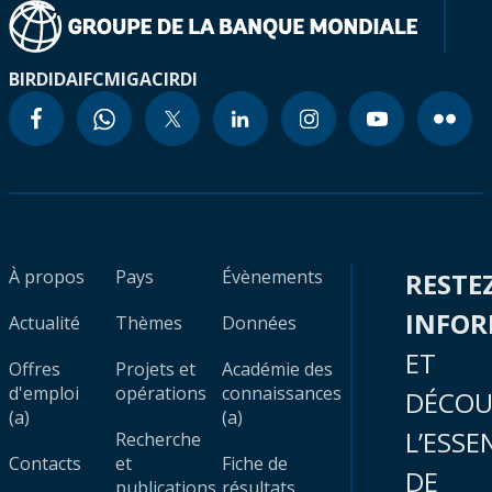
BIRD
IDA
IFC
MIGA
CIRDI
À propos
Pays
Évènements
RESTE
INFO
Actualité
Thèmes
Données
ET
Offres
Projets et
Académie des
d'emploi
opérations
connaissances
DÉCOU
(a)
(a)
L’ESSE
Recherche
Contacts
et
Fiche de
DE
publications
résultats