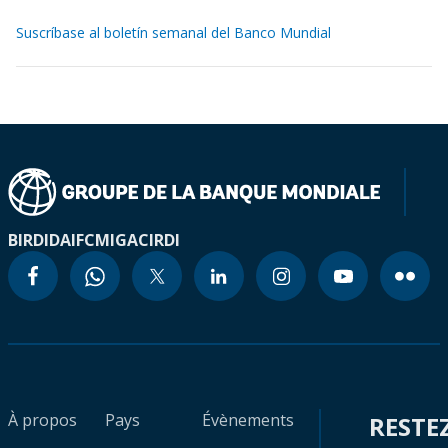
Suscríbase al boletín semanal del Banco Mundial
BIRD
IDA
IFC
MIGA
CIRDI
À propos
Pays
Évènements
RESTE