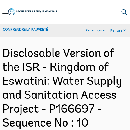
Skip
to
Main
COMPRENDRE LA PAUVRETÉ
Cette page en :
Français
Navigation
Disclosable Version of
the ISR - Kingdom of
Eswatini: Water Supply
and Sanitation Access
Project - P166697 -
Sequence No : 10