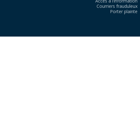
Accès à l’information
Courriers frauduleux
Porter plainte