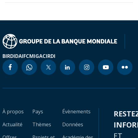
BIRD
IDA
IFC
MIGA
CIRDI
À propos
Pays
Évènements
RESTE
INFO
Actualité
Thèmes
Données
ET
Offres
Projets et
Académie des