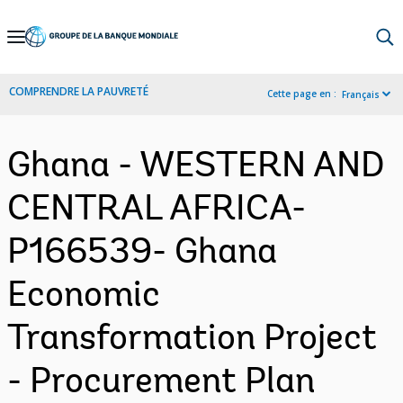
Skip
to
Main
COMPRENDRE LA PAUVRETÉ
Cette page en :
Français
Navigation
Ghana - WESTERN AND
CENTRAL AFRICA-
P166539- Ghana
Economic
Transformation Project
- Procurement Plan