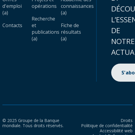
d'emploi
opérations
connaissances
DÉCOU
(a)
(a)
L’ESSE
Recherche
Contacts
et
Fiche de
DE
publications
résultats
(a)
(a)
NOTRE
ACTUA
S'ab
© 2025 Groupe de la Banque
Droits
mondiale. Tous droits réservés.
Politique de confidentialité
Accessibilité web