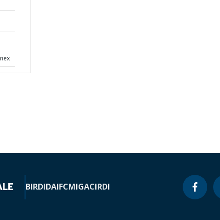
nnex
BIRD
IDA
IFC
MIGA
CIRDI