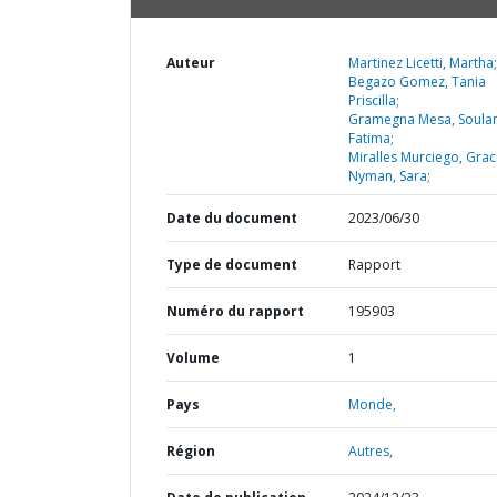
Auteur
Martinez Licetti, Martha;
Begazo Gomez, Tania
Priscilla;
Gramegna Mesa, Soula
Fatima;
Miralles Murciego, Graci
Nyman, Sara;
Date du document
2023/06/30
Type de document
Rapport
Numéro du rapport
195903
Volume
1
Pays
Monde,
Région
Autres,