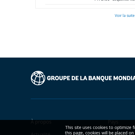
Voir la suite
À propos
Pays
This site uses cookies to optimize f
this page, cookies will be placed o
Actualité
Thèmes