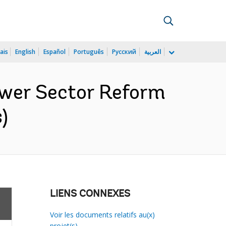
ais
English
Español
Português
Русский
العربية
ower Sector Reform
)
LIENS CONNEXES
Voir les documents relatifs au(x)
projet(s)