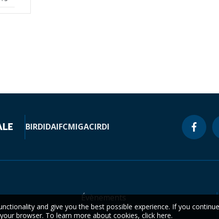
BIRD
IDA
IFC
MIGA
CIRDI
Évènements
unctionality and give you the best possible experience. If you continu
n your browser. To learn more about cookies,
click here
.
Données