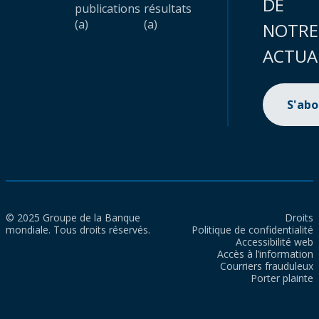
DE
publications
résultats
(a)
(a)
NOTRE
ACTUA
S'ab
© 2025 Groupe de la Banque
Droits
mondiale. Tous droits réservés.
Politique de confidentialité
Accessibilité web
Accès à l’information
Courriers frauduleux
Porter plainte