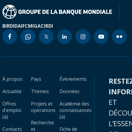
BIRD
IDA
IFC
MIGA
CIRDI
À propos
Pays
Évènements
RESTE
INFO
Actualité
Thèmes
Données
ET
Offres
Projets et
Académie des
d'emploi
opérations
connaissances
DÉCOU
(a)
(a)
L’ESSE
Recherche
Contacts
et
Fiche de