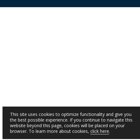
This site uses cookies to optimize functionality and give you
the best possible experience. If you continue to navigate this
website beyond this page, cookies will be placed on your
browser. To learn more about cookies,
click here
.