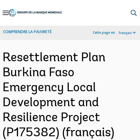
Skip
to
Main
COMPRENDRE LA PAUVRETÉ
Cette page en :
Français
Navigation
Resettlement Plan
Burkina Faso
Emergency Local
Development and
Resilience Project
(P175382) (français)