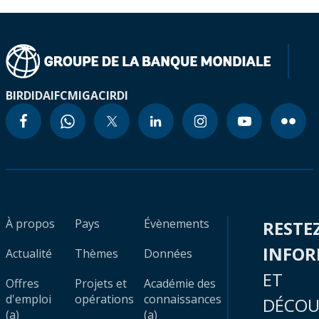
BIRD
IDA
IFC
MIGA
CIRDI
À propos
Pays
Évènements
RESTE
INFO
Actualité
Thèmes
Données
ET
Offres
Projets et
Académie des
d'emploi
opérations
connaissances
DÉCOU
(a)
(a)