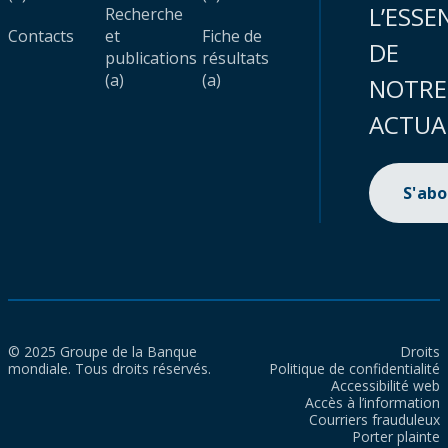
L’ESSE
Recherche
Contacts
et
Fiche de
DE
publications
résultats
(a)
(a)
NOTRE
ACTUA
S'ab
© 2025 Groupe de la Banque
Droits
mondiale. Tous droits réservés.
Politique de confidentialité
Accessibilité web
Accès à l’information
Courriers frauduleux
Porter plainte