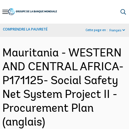
Skip
to
Main
COMPRENDRE LA PAUVRETÉ
Cette page en :
Français
Navigation
Mauritania - WESTERN
AND CENTRAL AFRICA-
P171125- Social Safety
Net System Project II -
Procurement Plan
(anglais)