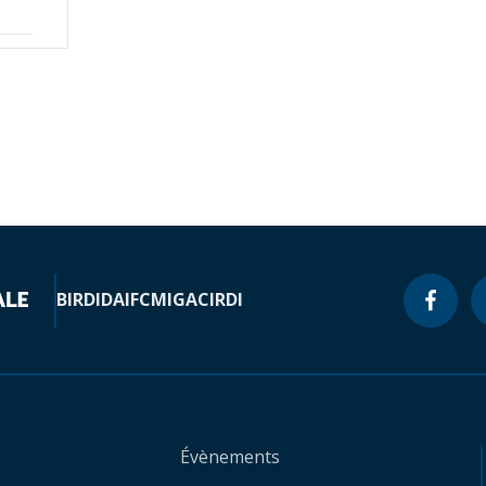
BIRD
IDA
IFC
MIGA
CIRDI
Évènements