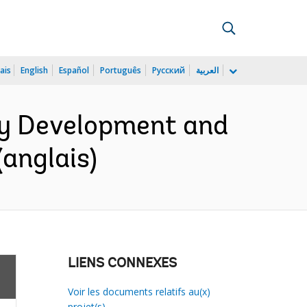
ais
English
Español
Português
Русский
العربية
rgy Development and
(anglais)
LIENS CONNEXES
Voir les documents relatifs au(x)
projet(s)